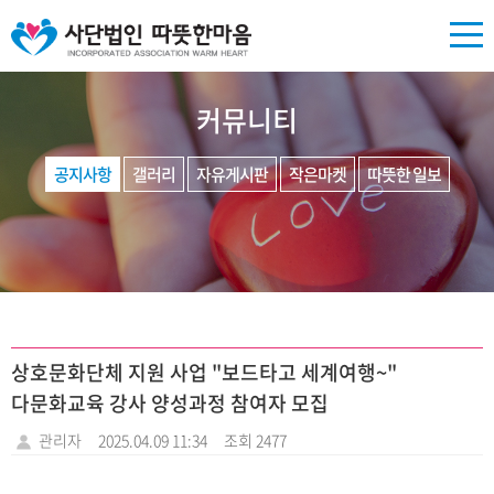
커뮤니티
공지사항
갤러리
자유게시판
작은마켓
따뜻한 일보
상호문화단체 지원 사업 "보드타고 세계여행~"
다문화교육 강사 양성과정 참여자 모집
관리자
2025.04.09 11:34
조회 2477