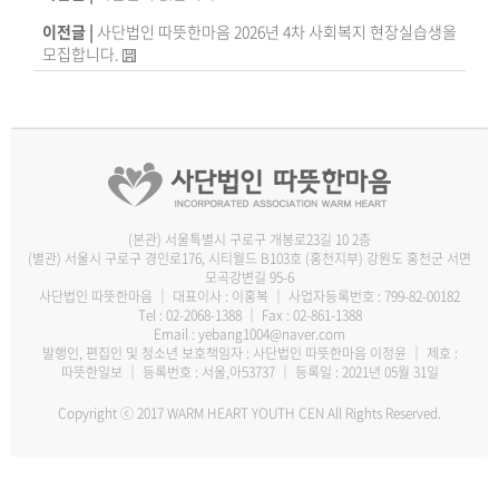
이전글 |
사단법인 따뜻한마음 2026년 4차 사회복지 현장실습생을
모집합니다.
(본관) 서울특별시 구로구 개봉로23길 10 2층
(별관) 서울시 구로구 경인로176, 시티월드 B103호
(홍천지부) 강원도 홍천군 서면
모곡강변길 95-6
사단법인 따뜻한마음
｜
대표이사 : 이홍복
｜
사업자등록번호 : 799-82-00182
Tel :
02-2068-1388
｜
Fax : 02-861-1388
Email :
yebang1004@naver.com
발행인, 편집인 및 청소년 보호책임자 : 사단법인 따뜻한마음 이정윤
｜
제호 :
따뜻한일보
｜
등록번호 : 서울,아53737
｜
등록일 : 2021년 05월 31일
Copyright ⓒ 2017 WARM HEART YOUTH CEN All Rights Reserved.