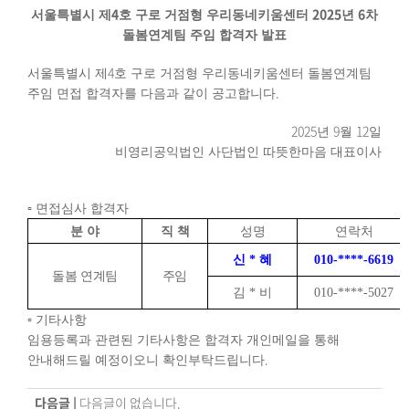
4
2025
6
서울특별시 제
호 구로 거점형 우리동네키움센터
년
차
돌봄연계팀 주임 합격자 발표
4
서울특별시 제
호 구로 거점형 우리동네키움센터 돌봄연계팀
.
주임 면접 합격자를 다음과 같이 공고합니다
2025
9
12
년
월
일
비영리공익법인 사단법인 따뜻한마음 대표이사
▫
면접심사 합격자
분 야
직 책
성명
연락처
신
*
혜
010-****-6619
돌봄 연계팀
주임
김
*
비
010-****-5027
▫
기타사항
임용등록과 관련된 기타사항은 합격자 개인메일을 통해
.
안내해드릴 예정이오니 확인부탁드립니다
다음글 |
다음글이 없습니다.