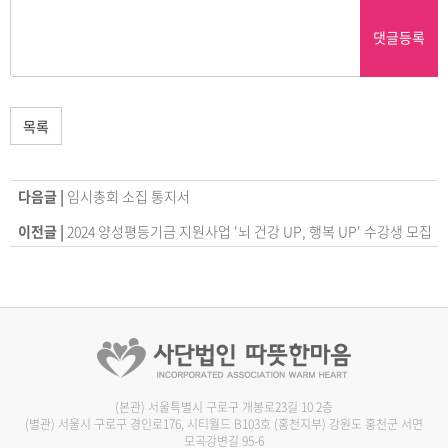
댓글등록
목록
다음글 |
임시총회 소집 통지서
이전글 |
2024 양성평등기금 지원사업 '뇌 건강 UP, 행복 UP' 수강생 모집
(본관) 서울특별시 구로구 개봉로23길 10 2층
(별관) 서울시 구로구 경인로176, 시티월드 B103호
(홍천지부) 강원도 홍천군 서면
모곡강변길 95-6