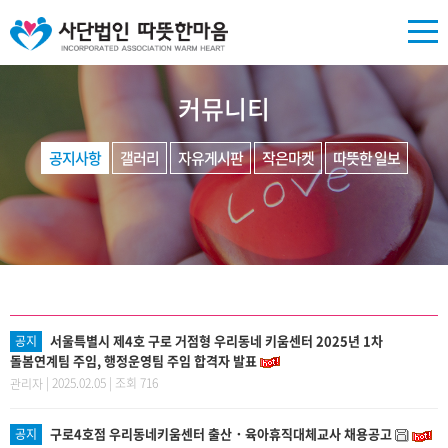
커뮤니티
공지사항
갤러리
자유게시판
작은마켓
따뜻한 일보
서울특별시 제4호 구로 거점형 우리동네 키움센터 2025년 1차
공지
돌봄연계팀 주임, 행정운영팀 주임 합격자 발표
| 2025.02.05 | 조회 716
관리자
구로4호점 우리동네키움센터 출산・육아휴직대체교사 채용공고
공지