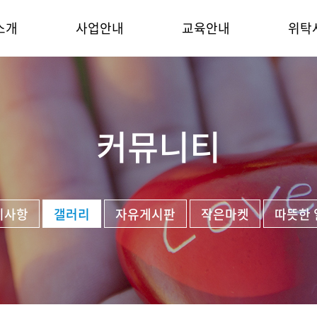
소개
사업안내
교육안내
위탁
커뮤니티
지사항
갤러리
자유게시판
작은마켓
따뜻한 