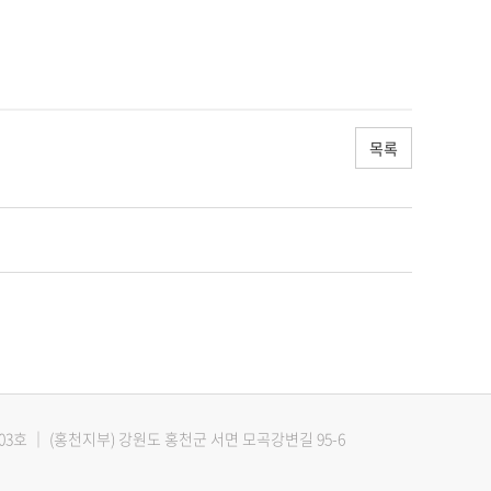
목록
03호
｜
(홍천지부) 강원도 홍천군 서면 모곡강변길 95-6